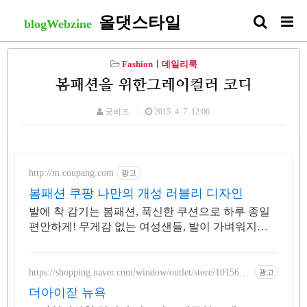
올댓스타일
blogWebzine
Fashionㅣ데일리룩
봄패션을 위한그레이컬러 코디
굿비즈
2015. 4. 7. 12:06
http://m.coupang.com
광고
봄패션 쿠팡 나만의 개성 러블리 디자인
발에 착 감기는 봄패션, 푹신한 쿠션으로 하루 종일
편안하게! 무게감 없는 여성샌들, 발이 가벼워지는
초경량 샌들을 만나보세요.
https://shopping.naver.com/window/outlet/store/1015602
광고
22
더아이잗 뉴욕