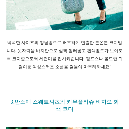
넉넉한 사이즈의 청남방으로 러프하게 연출한 톤온톤 코디입
니다.
옷자락을 바지안으로 살짝 찔러넣고 흰색밸트가 보이도
록 코디함으로써 세련미를 업시켜줍니다.
펌프스나 볼드한 귀
걸이등 여성스러운 소품을 곁들여 마무리하세요!
3.반소매 스웨트셔츠와 카뮤플라쥬 바지으 회
색 코디