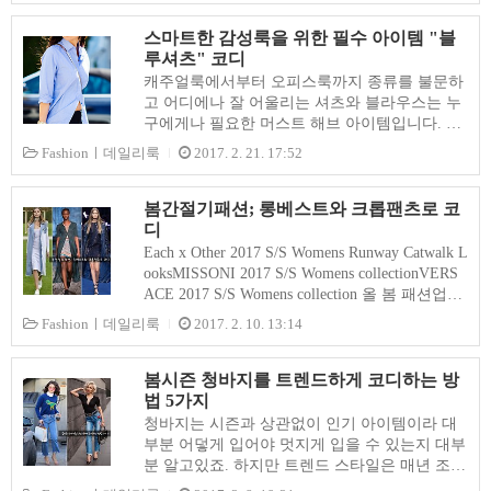
드의 합작품이라고 합니다. 강렬하지 않은 파이
니다. 미시맘들의 경우 파스텔 컬러를 어른스럽
톤프린트이기 때문에 깔끔하게 포인트로..
고 시크하게 코디하고 싶을 때에는 그레이시한
스마트한 감성룩을 위한 필수 아이템 "블
페일톤과 청량감있는 화이트 컬러를 이용하는
루셔츠" 코디
것이 좋습니다. 봄기분 물씬나는 파스텔 컬러를
캐주얼룩에서부터 오피스룩까지 종류를 불문하
적절히 활용하여 기존의 베이직 아이템과 믹스
고 어디에나 잘 어울리는 셔츠와 블라우스는 누
하면 화사하고 상큼한 스타일링을 즐길 수 있답
구에게나 필요한 머스트 해브 아이템입니다. 마
니다. 파스텔 컬러를 자연스럽고 시크하게 코디
음에 드는 셔츠나 블라우스 몇개만 구비해 놓으
Fashionㅣ데일리룩
2017. 2. 21. 17:52
할 수 있는 방법을 참고해보세요. 1. 간절기와 봄
면 계절과 상관없이 언제나 웨어러블하게 입을
패션을 위한 아이템 추천 파스텔 컬러가 부담스
수 있답니다. 특히 깔끔한 디자인이나 화이트,
럽게 느껴지는 미시맘들은 그레이톤이 섞인 파
블루와 같은 유행을 타지 않는 스타일이면 더욱
봄간절기패션; 롱베스트와 크롭팬츠로 코
스텔 아이템을 추천하고 싶네요. 선명한..
좋겠죠.오늘 소개하는 매니시한 블루셔츠가 바
디
로 그런 아이템입니다. 여자들이 가장 좋아하는
Each x Other 2017 S/S Womens Runway Catwalk L
남자셔츠가 바로 블루 셔츠라고 합니다. 그럼 지
ooksMISSONI 2017 S/S Womens collectionVERS
금부터 매니시하게 혹은 여성스럽게 입을 수 있
ACE 2017 S/S Womens collection 올 봄 패션업계
는 블루셔츠 코디법을 알아볼까요. 흰셔츠 만큼
의 신상들을 보면 모두 "롱길이" 일색인데요. 프
Fashionㅣ데일리룩
2017. 2. 10. 13:14
이나 활용성 높은 블루셔츠는 흰색 보다는 대조
랑스 컨템포러리 브랜드 이치 아더(Each x Othe)
적이지 않기 때문에 의외로 활용폭이 넓답니다.
를 비롯해 니트 전문 브랜드 미소니(MISSONI)
게다가 세련미까지갖춰 옷차림의 메인으로 코디
그리고 베르사체(VERSACE)까지 빼놓지 않고 2
봄시즌 청바지를 트렌드하게 코디하는 방
하기 좋은 베이직아이템이죠. 매니시한 느..
017 봄여름 신상품에 롱베스트를 올렸습니다.롱
법 5가지
베스트가 꾸준한 인기를 얻고 있는 이유는 무엇
청바지는 시즌과 상관없이 인기 아이템이라 대
일까요? 베스트 아이템을 좋아하는 여성들에게
부분 어덯게 입어야 멋지게 입을 수 있는지 대부
물어보면 대부분 멋과 편리함 동시에 커버할 수
분 알고있죠. 하지만 트렌드 스타일은 매년 조금
있기 때문이라고 말합니다. 바쁘게 움직여야하
씩 바뀌는 만큼 꼼꼼히 챙겨 입지 않으면 늘 항