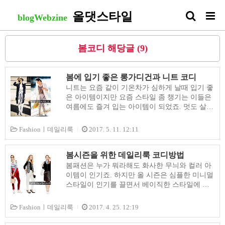
올댓스타일
blogWebzine
봄코디 해당글 (9)
봄에 입기 좋은 롱가디건과 니트 코디
니트는 요즘 같이 기온차가 심하게 날때 입기 좋
은 아이템이지만 요즘 스타일 좀 챙기는 이들은
여름에도 즐겨 입는 아이템이 되었죠. 멋도 살릴
수 있는데다 따가운 햇볕을 막고 실내의 에어콘
찬바람을 피할 수 있기 때문인데요. 지금부터 여
Fashionㅣ데일리룩
2017. 5. 11. 12:11
름까지 부담없이 입을 수 있는 니트와 롱가디건
을 멋스럽게 연출할 수 있는 법을 알아봤습니다.
1. 코디하기 좋은 하이게이지 롱가디건 1.단추가
봄시즌을 위한 데일리룩 코디방법
없는 것아무래도 단추가 있으면 코디의 폭이 제
봄패션은 누가 뭐라해도 화사한 무늬와 컬러 아
한적일 수 밖에 없으므로 피하는 것이 좋아요. 2.
이템이 인기죠. 하지만 올 시즌은 심플한 미니멀
투명감이 있는 것가볍고 얇은 소재의 롱가디건
스타일이 인기를 끌면서 베이직한 스타일에 편
은 깔끔하고 레이어드 하기도 좋습니다. 3. 무릎
안함을 주는 캐주얼룩이나 세련미를 더한 오피
정도의 길이감코트감각으로 걸쳐 입었을 때 무
스룩 스타일들이 유행하고 있습니다. 하지만 유
Fashionㅣ데일리룩
2017. 4. 25. 12:19
릎 길이가 하의와 발란스 좋게 코디할 수 있어
행과 상관없이 봄날의 화사함과 여성스러운 변
요. #1. 캐주얼하게 코디하기 올 화이트룩으로
신을 꿈꾸는 여자들을 위해 트렌디한 데일리룩