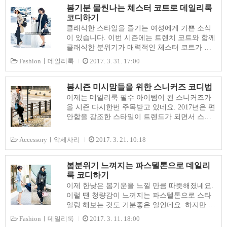
코디한 다음..
스타일을 제안해봅니다. 대담한 필라인(feline)
봄기분 물씬나는 체스터 코트로 데일리룩
프린트 스커트에 베이직한 데님 셔츠와 검은색
코디하기
가디건으로 세련미를 더한 데일리룩 코디입니
클래식한 스타일을 즐기는 여성에게 기쁜 소식
다. 화이트 슈즈와 백을 매치해 화사함을 더한
이 있습니다. 이번 시즌에는 트렌치 코트와 함께
모습이죠. 화이트 팬츠에 블랙 탑을 코디해 미니
클래식한 분위기가 매력적인 체스터 코트가 유
멀룩 스타일로 세련미를 강조한 다음 스트라이
행할 것으로 보입니다. 어떤 옷차림에도 자연스
Fashionㅣ데일리룩
2017. 3. 31. 17:00
프 베스트로 단조로울 수 있는 스타일에 엑센트
럽게 믹스되는 트렌치코트와 같이 매니시한 체
를 준 모습이죠. 밝고 화사한 컬러에 타탄체크
스터코트 또한 깔끔하면서 세련된 룩 스타일을
무늬가 들어간 스커트 슈트에 유니크한..
좋아하는 여성들에게 인기가 많은 코트입니다.
봄시즌 미시맘들을 위한 스니커즈 코디법
그럼 지금부터 봄기분 물씬나는 체스터 코트를
이제는 데일리룩 필수 아이템이 된 스니커즈가
활용한 데일리룩 코디 방법을 체크해볼까요! 1.
올 시즌 다시한번 주목받고 있네요. 2017년은 편
오피스룩으로 코디 테일러드 자켓을 그대로 늘
안함을 강조한 스타일이 트렌드가 되면서 스니
여 놓은 듯한 매니시한 디자인의 체스터 코트는
커즈 코디가 다시한 번 주목받고있네요.이번 시
오피스룩으로도 최고입니다. 화이트톤으로 위아
간에는 남보다 조금 더 특별하게 보이고 싶은 미
Accessoryㅣ악세사리
2017. 3. 21. 10:18
래를 통일하고 그레이톤 체스터코트를 코디하면
시맘들을 위한 스니커즈 코디법을 제안하여 보
상큼하면서도 세련된 분위기의 봄코디를 즐길
았습니다. 콜라보 제품들과 평소 즐겨신는 베이
수 있습니다. 2. 미시맘들의 모임을 위한 코디 심
직한 스니커즈를 활용하여 차원높은 데일리룩을
봄분위기 느껴지는 파스텔톤으로 데일리
플한 노슬리브 트위드 원피스에 시크한 ..
연출해보세요. 1. 메탈릭 타입의 콜라보와 한정
룩 코디하기
판 스니커즈 좌) 패션피플 사이에서 유명한 프랑
이제 한낮은 봄기운을 느낄 만큼 따뜻해졌네요.
스 브랜드 스프링코트의 계절감 충만한 메탈릭
이럴 땐 청량감이 느껴지는 파스텔톤으로 스타
스니커즈입니다. 고급스러운 실버 메탈릭의 반
일링 해보는 것도 기분좋은 일인데요. 하지만 파
짝임으로 어떤 옷차림에도 잘 어울리는 스니커
스텔 컬러 아이템을 잘못 코디하면 오히려 스타
Fashionㅣ데일리룩
2017. 3. 11. 18:00
즈 디자인입니다. 우) 아디다스와 일본 인기브랜
일을 망칠 우려가 있는 만큼 신경써서 입어야합