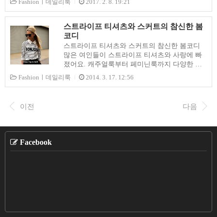
Fashionㅣ데일리룩
2017. 2. 8. 19:21
는 현대 여성들에게 롱길이는 거추장스럽고 불
상 똑같은 옷만 입는다고 주변인들이 생각할 것
편하기 때문에..
입니다. 즉 청바지도 어떤 아이템과 함께 어떻게
코디하느냐에 따라 전체적인 분위기가 확 달라
스트라이프 티셔츠와 스커트의 참신한 봄
지는 만큼 트렌드한 코디 방법을 몇가지만 챙겨
코디
놓으면 스타일리시하게 새 시즌을 맞을 수 있을
스트라이프 티셔츠와 스커트의 참신한 봄코디
것입니다. 그럼 지금부터 2017시즌 청바지를 어
많은 여인들이 스트라이프 티셔츠와 사랑에 빠
떻게 입어야 하는지 살펴보도록하죠. Tren Style
졌어요. 캐주얼룩부터 페미닌룩까지 다양한 스
#1 소프트 밀리터리 아이템과 코디하기 올해도
타일링을 즐길 수 있은 스트라이프 티셔츠는 모
Fashionㅣ데일리룩
2014. 3. 17. 12:56
청바지는 루즈핏 스타일에 하이웨스트 청바지가
든 여성들의 잇 아이템입니다. 스트라이프 티셔
인기가 있을 것으로 예상됩니다. 올 봄 가장 주
츠는 심플하게 코디해도 스타일리쉬하지만 기존
의깊게 보아야 할 트렌드는 소프트 밀리터리룩
의 평범한 옷차림이 싫증났다면 스커트와 코디
이전
다음
입니다. 봄이면 ..
하여 신선하고 새롭게 봄코디를 즐겨보는 건 어
떠세요. 그 방법을 알려드릴께요! ※ 체형에 따
른 스트라이프 탑 고르는 요령 스트라이프 패턴
의 굵기와 간격에 따라 체형적인 장점을 부각시
Facebook
키거나 단점을 커버할 수도 있어요. 마른 체형은
폭이 좁고 가는 패턴에 빨강, 노랑과 같은 난색
의 스트라이프 탑을 고르면 팽창돼 보여 글레머
러스하게 보인답니다. 슬림하게 보이고 싶다면
다크톤의 볼드한 스트라이프 탑을 선택하는 것..