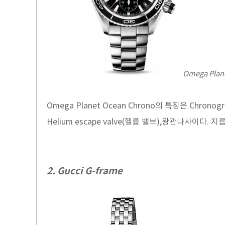
Omega Plane
Omega Planet Ocean Chrono의 특징은 Chrono
Helium escape valve(헬륨 밸브),왕관나사이다. 지
2. Gucci G-frame