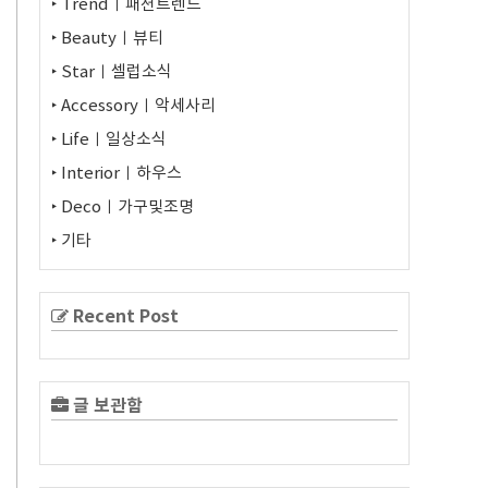
‣ Trendㅣ패션트렌드
‣ Beautyㅣ뷰티
‣ Starㅣ셀럽소식
‣ Accessoryㅣ악세사리
‣ Lifeㅣ일상소식
‣ Interiorㅣ하우스
‣ Decoㅣ가구및조명
‣ 기타
Recent Post
글 보관함