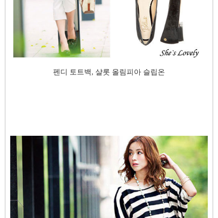
펜디 토트백, 샬롯 올림피아 슬립온