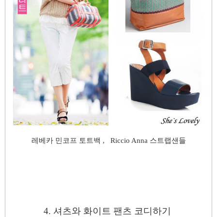
레베카 민코프 토트백 , Riccio Anna 스트랩샌들
4. 셔츠
와
화이트 팬츠 코디하기