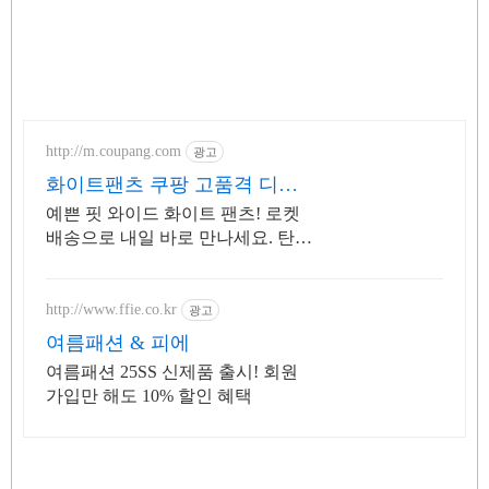
http://m.coupang.com
광고
화이트팬츠 쿠팡 고품격 디자
인 팬츠
예쁜 핏 와이드 화이트 팬츠! 로켓
배송으로 내일 바로 만나세요. 탄탄
한 코튼 소재, 사계절 데일리 팬츠!
어떤 상의든 잘 어울려요.
http://www.ffie.co.kr
광고
여름패션 & 피에
여름패션 25SS 신제품 출시! 회원
가입만 해도 10% 할인 혜택