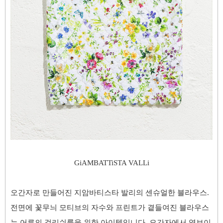
GiAMBATTiSTA VALLi
오간자로 만들어진 지암바티스타 발리의 센슈얼한 블라우스.
전면에
꽃무늬 모티브의 자수와 프린트가 곁들여진 블라우스
는 어른의
걸리쉬룩을 위한 아이템입니다. 오간자에서 엿보이