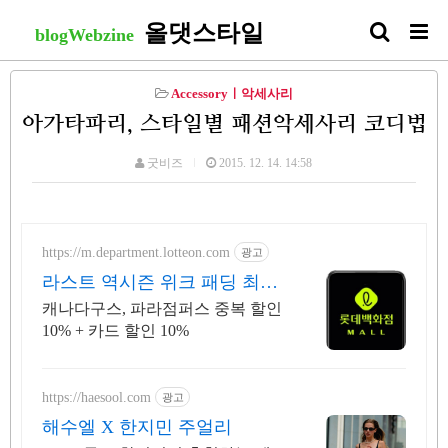
올댓스타일
blogWebzine
Accessoryㅣ악세사리
아가타파리, 스타일별 패션악세사리 코디법
굿비즈
2015. 12. 14. 14:58
https://m.department.lotteon.com
광고
라스트 역시즌 위크 패딩 최대
74% 할인
캐나다구스, 파라점퍼스 중복 할인
10% + 카드 할인 10%
https://haesool.com
광고
해수엘 X 한지민 주얼리