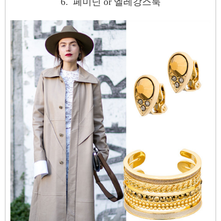
6.
페미닌 or 엘레강스룩