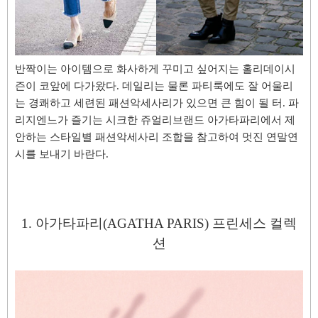
반짝이는 아이템으로 화사하게 꾸미고 싶어지는 홀리데이시
즌이 코앞에 다가왔다. 데일리는 물론 파티룩에도 잘 어울리
는 경쾌하고 세련된 패션악세사리가 있으면 큰 힘이 될 터.
파
리지엔느가 즐기는 시크한 쥬얼리브랜드 아가타파리에서 제
안하는 스타일별 패션악세사
리 조합을 참고하여 멋진 연말연
시를 보내기 바란다.
1.
아가타파리(AGATHA PARIS)
프린세스 컬렉
션