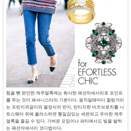
힘을 뺀 편안한 캐주얼룩에는 화사한 패션악세사
리로 포인트
를 주는 것이
패셔니스타의 기본이다. 움직일때마다 찰랑거리
는
프린지귀걸이와 펄장식의 반지, 빈티지한 비즈브로치를 니
트스웨터 위에 플러스하면 통일감있는 세련
되고 우아한 캐주
얼룩을 즐길 수 있다. 가벼운 모임이나 파티에서도 빛을 발하
는 패션악세서리 코디법이다.