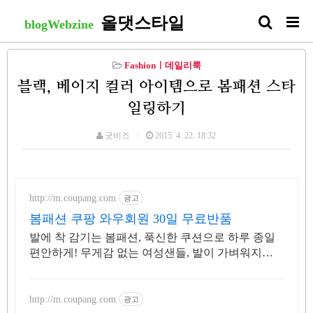
올댓스타일
blogWebzine
Fashionㅣ데일리룩
블랙, 베이지 컬러 아이템으로 봄패션 스타
일링하기
굿비즈
2015. 4. 22. 18:32
http://m.coupang.com
광고
봄패션 쿠팡 와우회원 30일 무료반품
발에 착 감기는 봄패션, 푹신한 쿠션으로 하루 종일
편안하게! 무게감 없는 여성샌들, 발이 가벼워지는
초경량 샌들을 만나보세요.
http://m.coupang.com
광고